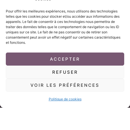
06 62 25 01 60
Pour offrir les meilleures expériences, nous utilisons des technologies
Suivez-moi
telles que les cookies pour stocker et/ou accéder aux informations des
appareils. Le fait de consentir à ces technologies nous permettra de
F
I
traiter des données telles que le comportement de navigation ou les ID
a
n
uniques sur ce site. Le fait de ne pas consentir ou de retirer son
c
s
consentement peut avoir un effet négatif sur certaines caractéristiques
e
t
et fonctions.
b
a
o
g
o
r
Accès clients
k
a
ACCEPTER
m
REFUSER
Copyright © 2026 AGphotographie - Photographe Moselle | Tous droits
réservés.
VOIR LES PRÉFÉRENCES
Menu
Politique de cookies