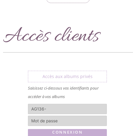
o
g
o
r
k
a
m
Accès clients
Accès aux albums privés
Saisissez ci-dessous vos identifiants pour
accéder à vos albums
CONNEXION