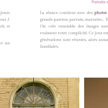
Portraits 
jours
La séance continue avec des
photos 
our J.
grands-parents, parrain, marraine… To
it, et
On crée ensemble des images nature
vraiment votre complicité. Ce jour es
générations sont réunies, alors auta
er un
familiales.