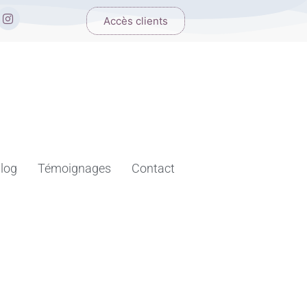
I
Accès clients
n
s
t
a
g
r
a
m
log
Témoignages
Contact