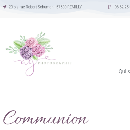
Aller
20 bis rue Robert Schuman - 57580 REMILLY
06 62 25 
au
contenu
Qui s
Communion