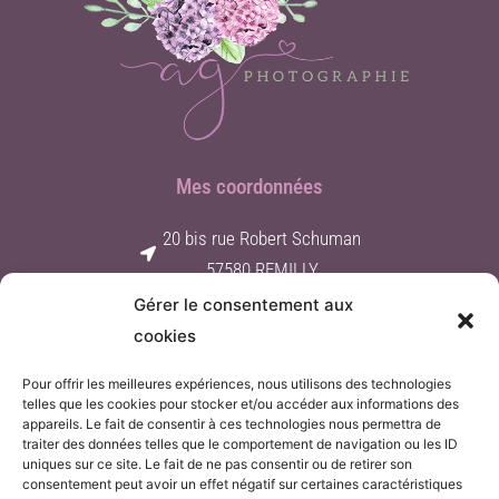
Mes coordonnées
20 bis rue Robert Schuman
57580 REMILLY
Gérer le consentement aux
Contact par e-mail
cookies
06 62 25 01 60
Pour offrir les meilleures expériences, nous utilisons des technologies
Suivez-moi
telles que les cookies pour stocker et/ou accéder aux informations des
appareils. Le fait de consentir à ces technologies nous permettra de
traiter des données telles que le comportement de navigation ou les ID
F
I
a
n
uniques sur ce site. Le fait de ne pas consentir ou de retirer son
c
s
consentement peut avoir un effet négatif sur certaines caractéristiques
e
t