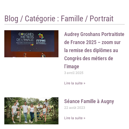
o
r
k
a
m
Blog / Catégorie :
Famille / Portrait
Audrey Groshans Portraitiste
de France 2025 – zoom sur
la remise des diplômes au
Congrès des métiers de
l’image
3 avril 2025
Lire la suite »
Séance Famille à Augny
22 août 2023
Lire la suite »