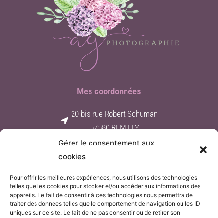
Mes coordonnées
20 bis rue Robert Schuman
57580 REMILLY
Gérer le consentement aux
Contact par e-mail
cookies
06 62 25 01 60
Pour offrir les meilleures expériences, nous utilisons des technologies
Suivez-moi
telles que les cookies pour stocker et/ou accéder aux informations des
appareils. Le fait de consentir à ces technologies nous permettra de
traiter des données telles que le comportement de navigation ou les ID
F
I
a
n
uniques sur ce site. Le fait de ne pas consentir ou de retirer son