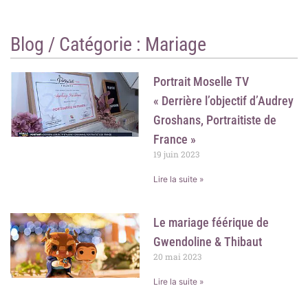
o
r
k
a
m
Blog / Catégorie :
Mariage
Portrait Moselle TV
« Derrière l’objectif d’Audrey
Groshans, Portraitiste de
France »
19 juin 2023
Lire la suite »
Le mariage féérique de
Gwendoline & Thibaut
20 mai 2023
Lire la suite »