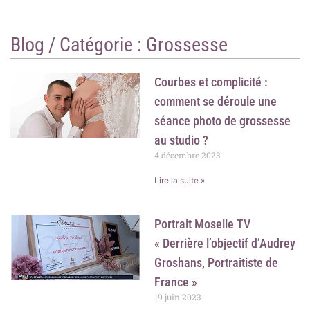
o
r
k
a
m
Blog / Catégorie :
Grossesse
Courbes et complicité :
comment se déroule une
séance photo de grossesse
au studio ?
4 décembre 2023
Lire la suite »
Portrait Moselle TV
« Derrière l’objectif d’Audrey
Groshans, Portraitiste de
France »
19 juin 2023