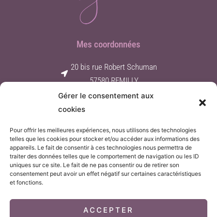
Mes coordonnées
20 bis rue Robert Schuman
57580 REMILLY
Gérer le consentement aux
Contact par e-mail
cookies
06 62 25 01 60
Pour offrir les meilleures expériences, nous utilisons des technologies
Suivez-moi
telles que les cookies pour stocker et/ou accéder aux informations des
appareils. Le fait de consentir à ces technologies nous permettra de
traiter des données telles que le comportement de navigation ou les ID
F
I
a
n
uniques sur ce site. Le fait de ne pas consentir ou de retirer son
c
s
consentement peut avoir un effet négatif sur certaines caractéristiques
e
t
et fonctions.
b
a
o
g
Accès clients
o
r
k
a
ACCEPTER
m