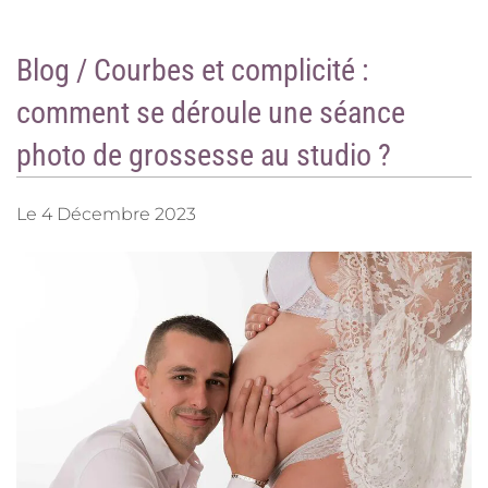
o
r
k
a
m
Blog / Courbes et complicité :
comment se déroule une séance
photo de grossesse au studio ?
Le
4 Décembre 2023