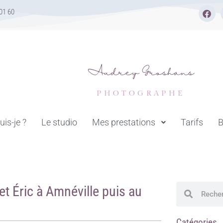
F
01 60
a
c
e
b
o
o
k
Audrey Groshans
PHOTOGRAPHE
uis-je ?
Le studio
Mes prestations
Tarifs
B
et Éric à Amnéville puis au
Rechercher
Recher
Catégories