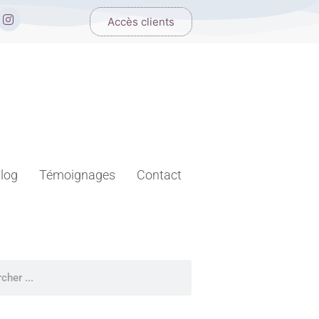
I
Accès clients
n
s
t
a
g
r
a
m
log
Témoignages
Contact
cher