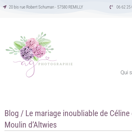
Aller
20 bis rue Robert Schuman - 57580 REMILLY
06 62 25 
au
contenu
Qui s
Blog / Le mariage inoubliable de Céline 
Moulin d’Altwies